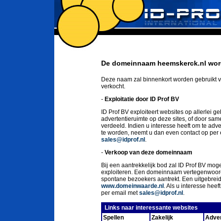
De domeinnaam heemskerck.nl word
Deze naam zal binnenkort worden gebruikt v
verkocht.
-
Exploitatie door ID Prof BV
ID Prof BV exploiteert websites op allerlei g
advertentieruimte op deze sites, of door sa
verdeeld. Indien u interesse heeft om te ad
te worden, neemt u dan even contact op per
sales@idprof.nl
.
-
Verkoop van deze domeinnaam
Bij een aantrekkelijk bod zal ID Prof BV moge
exploiteren. Een domeinnaam vertegenwoord
spontane bezoekers aantrekt. Een uitgebrei
www.domeinwaarde.nl
. Als u interesse he
per email met
sales@idprof.nl
.
Links naar interessante websites
Spellen
Zakelijk
Adver