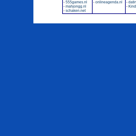
-
555games.nl
-
onlineagenda.nl
-
dati
-
mahjongg.nl
-
Kinde
-
schaken.net